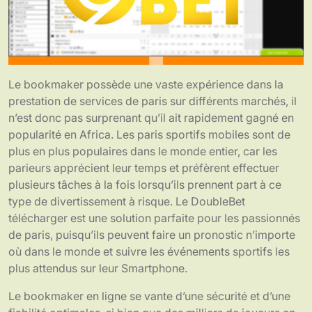
Le bookmaker possède une vaste expérience dans la
prestation de services de paris sur différents marchés, il
n’est donc pas surprenant qu’il ait rapidement gagné en
popularité en Africa. Les paris sportifs mobiles sont de
plus en plus populaires dans le monde entier, car les
parieurs apprécient leur temps et préfèrent effectuer
plusieurs tâches à la fois lorsqu’ils prennent part à ce
type de divertissement à risque. Le DoubleBet
télécharger est une solution parfaite pour les passionnés
de paris, puisqu’ils peuvent faire un pronostic n’importe
où dans le monde et suivre les événements sportifs les
plus attendus sur leur Smartphone.
Le bookmaker en ligne se vante d’une sécurité et d’une