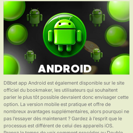
DBbet app Android est également disponible sur le site
officiel du bookmaker, les utilisateurs qui souhaitent
parier le plus tôt possible devraient donc envisager cette
option. La version mobile est pratique et offre de
nombreux avantages supplémentaires, alors pourquoi ne
pas l’essayer dès maintenant ? Gardez à l’esprit que le
processus est différent de celui des appareils iOS.
Prenez le temps de voir comment procéder au Double