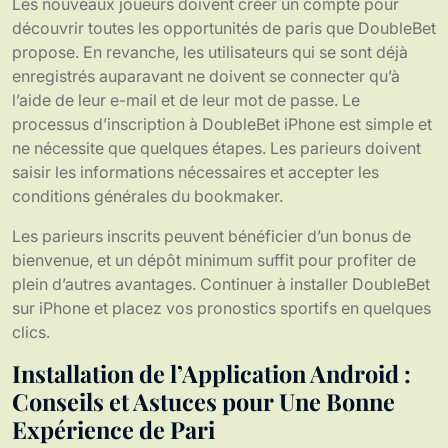
Les nouveaux joueurs doivent créer un compte pour
découvrir toutes les opportunités de paris que DoubleBet
propose. En revanche, les utilisateurs qui se sont déjà
enregistrés auparavant ne doivent se connecter qu’à
l’aide de leur e-mail et de leur mot de passe. Le
processus d’inscription à DoubleBet iPhone est simple et
ne nécessite que quelques étapes. Les parieurs doivent
saisir les informations nécessaires et accepter les
conditions générales du bookmaker.
Les parieurs inscrits peuvent bénéficier d’un bonus de
bienvenue, et un dépôt minimum suffit pour profiter de
plein d’autres avantages. Continuer à installer DoubleBet
sur iPhone et placez vos pronostics sportifs en quelques
clics.
Installation de l’Application Android :
Conseils et Astuces pour Une Bonne
Expérience de Pari