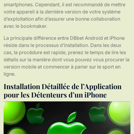
smartphones. Cependant, il est recommandé de mettre
votre appareil à la dernière version de votre système
d’exploitation afin d’assurer une bonne collaboration
avec le bookmaker.
La principale différence entre DBbet Android et iPhone
réside dans le processus d’installation. Dans les deux
cas, la procédure est rapide, prenez le temps de lire les
détails sur la manière dont vous pouvez vous procurer la
version mobile et commencer à parier sur le sport en
ligne.
Installation Détaillée de l’Application
pour les Détenteurs d’un iPhone