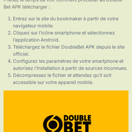
Bet APK télécharger :
Entrez sur le site du bookmaker à partir de votre
navigateur mobile.
Cliquez sur l’icône smartphone et sélectionnez
l’application Android.
Téléchargez le fichier DoubleBet APK depuis le site
officiel.
Configurez les paramètres de votre smartphone et
autorisez l’installation à partir de sources inconnues.
Décompressez le fichier et attendez qu’il soit
accessible sur votre appareil mobile.