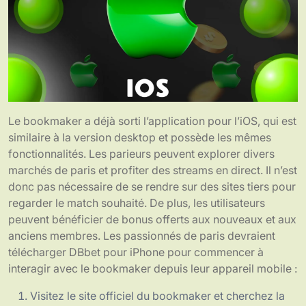
Le bookmaker a déjà sorti l’application pour l’iOS, qui est
similaire à la version desktop et possède les mêmes
fonctionnalités. Les parieurs peuvent explorer divers
marchés de paris et profiter des streams en direct. Il n’est
donc pas nécessaire de se rendre sur des sites tiers pour
regarder le match souhaité. De plus, les utilisateurs
peuvent bénéficier de bonus offerts aux nouveaux et aux
anciens membres. Les passionnés de paris devraient
télécharger DBbet pour iPhone pour commencer à
interagir avec le bookmaker depuis leur appareil mobile :
Visitez le site officiel du bookmaker et cherchez la