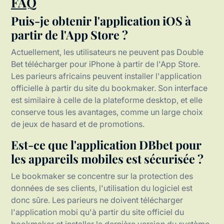
FAQ
Puis-je obtenir l'application iOS à
partir de l'App Store ?
Actuellement, les utilisateurs ne peuvent pas Double
Bet télécharger pour iPhone à partir de l'App Store.
Les parieurs africains peuvent installer l'application
officielle à partir du site du bookmaker. Son interface
est similaire à celle de la plateforme desktop, et elle
conserve tous les avantages, comme un large choix
de jeux de hasard et de promotions.
Est-ce que l'application DBbet pour
les appareils mobiles est sécurisée ?
Le bookmaker se concentre sur la protection des
données de ses clients, l'utilisation du logiciel est
donc sûre. Les parieurs ne doivent télécharger
l'application mobi qu'à partir du site officiel du
bookmaker et installer la dernière version du système