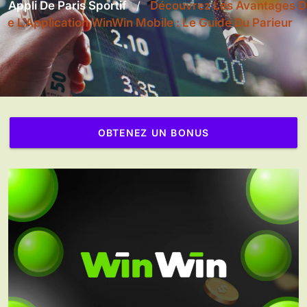
Appli De Paris Sportif
/
Découvrez Les Avantages D
E L’Application WinWin Mobile : Le Guide Du Parieur
OBTENEZ UN BONUS