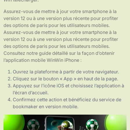
Assurez-vous de mettre à jour votre smartphone à la
version 12 ou à une version plus récente pour profiter
des options de paris pour les utilisateurs mobiles.
Assurez-vous de mettre à jour votre smartphone à la
version 12 ou à une version plus récente pour profiter
des options de paris pour les utilisateurs mobiles.
Consultez notre guide détaillé sur la façon d’obtenir
l’application mobile WinWin iPhone :
Ouvrez la plateforme à partir de votre navigateur.
Cliquez sur le bouton « App » en haut de la page.
Appuyez sur l’icône iOS et choisissez l’application à
l’écran d’accueil.
Confirmez cette action et bénéficiez du service de
bookmaker en version mobile.