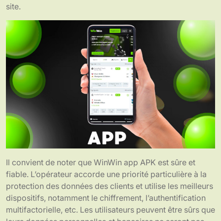
site.
Il convient de noter que WinWin app APK est sûre et
fiable. L’opérateur accorde une priorité particulière à la
protection des données des clients et utilise les meilleurs
dispositifs, notamment le chiffrement, l’authentification
multifactorielle, etc. Les utilisateurs peuvent être sûrs que