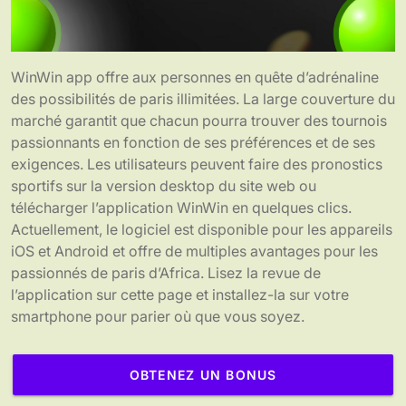
WinWin app offre aux personnes en quête d’adrénaline
des possibilités de paris illimitées. La large couverture du
marché garantit que chacun pourra trouver des tournois
passionnants en fonction de ses préférences et de ses
exigences. Les utilisateurs peuvent faire des pronostics
sportifs sur la version desktop du site web ou
télécharger l’application WinWin en quelques clics.
Actuellement, le logiciel est disponible pour les appareils
iOS et Android et offre de multiples avantages pour les
passionnés de paris d’Africa. Lisez la revue de
l’application sur cette page et installez-la sur votre
smartphone pour parier où que vous soyez.
OBTENEZ UN BONUS