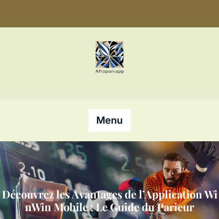
Skip
to
content
Menu
Découvrez les Avantages de l’Application Wi
nWin Mobile : Le Guide du Parieur