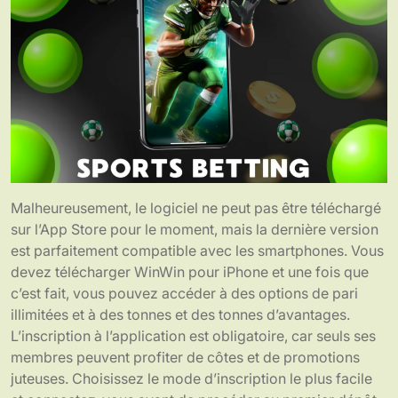
Malheureusement, le logiciel ne peut pas être téléchargé
sur l’App Store pour le moment, mais la dernière version
est parfaitement compatible avec les smartphones. Vous
devez télécharger WinWin pour iPhone et une fois que
c’est fait, vous pouvez accéder à des options de pari
illimitées et à des tonnes et des tonnes d’avantages.
L’inscription à l’application est obligatoire, car seuls ses
membres peuvent profiter de côtes et de promotions
juteuses. Choisissez le mode d’inscription le plus facile