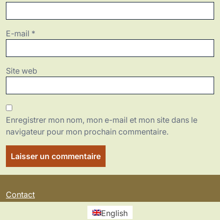
E-mail
*
Site web
Enregistrer mon nom, mon e-mail et mon site dans le
navigateur pour mon prochain commentaire.
Contact
English