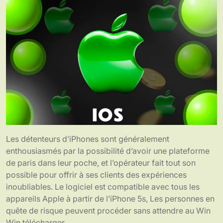
Les détenteurs d’iPhones sont généralement
enthousiasmés par la possibilité d’avoir une plateforme
de paris dans leur poche, et l’opérateur fait tout son
possible pour offrir à ses clients des expériences
inoubliables. Le logiciel est compatible avec tous les
appareils Apple à partir de l’iPhone 5s, Les personnes en
quête de risque peuvent procéder sans attendre au Win
Win télécharger.