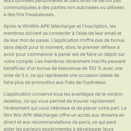
leurs données personnelles et bancaires ne seront pas
communiquées à des parties non autorisées ou utilisées
à des fins frauduleuses.
Après le WinWin APK télécharger et l’inscription, les
membres doivent se connecter à l’aide de leur email et
de leur mot de passe. L’application n’offre pas de bonus
sans dépôt pour le moment, donc le premier réflexe à
avoir pour commencer à parier est de faire un dépôt sur
votre compte. Les membres récemment inscrits peuvent
bénéficier d’un bonus de bienvenue de 100 % avec une
mise de 5 x, ce qui représente une occasion idéale de
faire plus de pronostics aux frais de l’opérateur.
L’application conserve tous les avantages de la version
desktop, ce qui vous permet de trouver rapidement
l’événement qui vous intéresse et de placer votre pari. Le
Win Win APK télécharger offre un accès aux streams en
direct et aux recommandations de paris, ce qui peut
aider les parieurs expérimentés à développer leurs