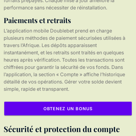
forfaits prépayés. Chaque mise à jour améliore la
performance sans nécessiter de réinstallation.
Paiements et retraits
L’application mobile Doublebet prend en charge
plusieurs méthodes de paiement sécurisées utilisées à
travers l’Afrique. Les dépôts apparaissent
instantanément, et les retraits sont traités en quelques
heures après vérification. Toutes les transactions sont
chiffrées pour garantir la sécurité de vos fonds. Dans
l’application, la section « Compte » affiche l’historique
détaillé de vos opérations. Gérer votre solde devient
simple, rapide et transparent.
OBTENEZ UN BONUS
Sécurité et protection du compte