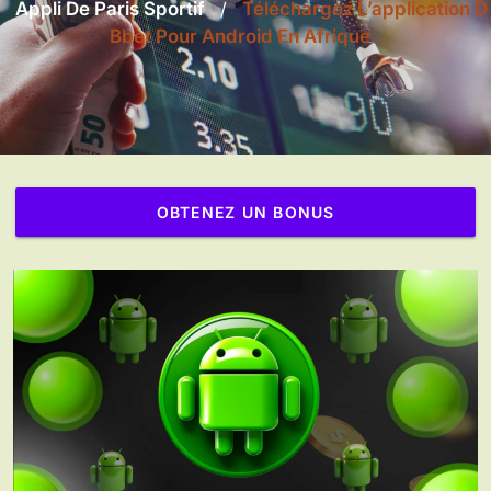
Appli De Paris Sportif
/
Téléchargez L’application D
Bbet Pour Android En Afrique
OBTENEZ UN BONUS