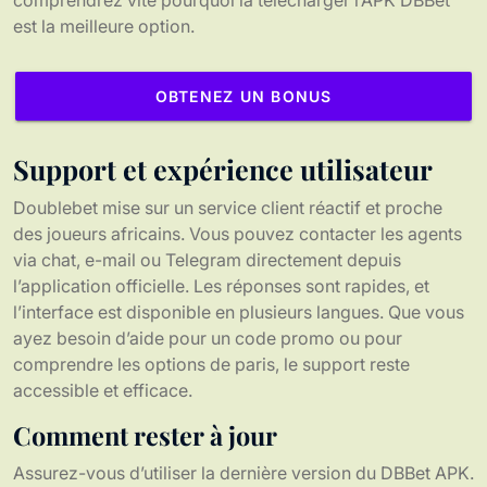
est la meilleure option.
OBTENEZ UN BONUS
Support et expérience utilisateur
Doublebet mise sur un service client réactif et proche
des joueurs africains. Vous pouvez contacter les agents
via chat, e-mail ou Telegram directement depuis
l’application officielle. Les réponses sont rapides, et
l’interface est disponible en plusieurs langues. Que vous
ayez besoin d’aide pour un code promo ou pour
comprendre les options de paris, le support reste
accessible et efficace.
Comment rester à jour
Assurez-vous d’utiliser la dernière version du DBBet APK.