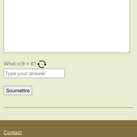
What is
9
x
8
?
Contact